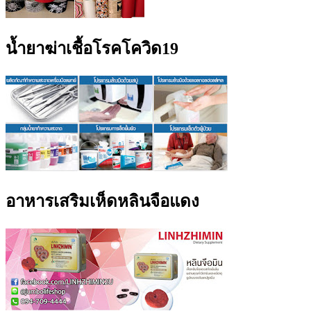
น้ำยาฆ่าเชื้อโรคโควิด19
อาหารเสริมเห็ดหลินจือแดง