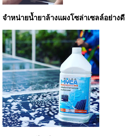
จำหน่ายน้ำยาล้างแผงโซล่าเซลล์อย่างดี