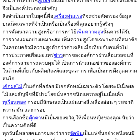
เข็น การเลือกใช้
ลูกล้อ
ให้เหมาะกับสภาพการทำงานของรถเข็น
จึงเป็นองค์ประกอบสำคัญ
สิ่งจำเป็นมากในยุคนี้คือ
เครื่องทุ่นแรง
ที่จะช่วยคัดกรองข้อมูล
บนเน็ตเฉพาะที่จำเป็นหรือเป็นเรื่องที่คุณอยากรู้จริงๆ
การพัฒนาความสูงหรือาการหาวิธี
เพิ่มความสูง
นั้นควรได้รับ
การวางแผนอย่างเหมาะสม เพิ่มความสูงโดยเฉพาะคนที่สมาชิก
ในครอบครัวมีความสูงต่ำกว่าค่าเฉลี่ยเมื่อเทียบกับคนทั่วไป
การประกาศเพื่อเผยแพร่
ข่าว
สารขององค์การผ่านสื่อมวลชนที่
องค์การสามารถควบคุมได้ เป็นการนำเสนอข่าวขององค์การ
ในด้านที่เกี่ยวกับผลิตภัณฑ์และบุคลากร เพื่อเป็นการดึงดูดความ
สนใจ
เค้กผลไม้
เป็นเค้กที่อร่อย มีเอกลักษณ์เฉพาะตัว โดยจะมีเนื้อผล
ไม้และธัญพืชที่มีประโยชน์หลากชนิดแทรกอยู่ในเนื้อเค้ก
ทุเรียนทอด
กรอบมีลักษณะเป็นแผ่นบางสีเหลืองอ่อน ๆ รสชาติ
หวาน มัน และกรอบ
การเลือกซื้อ
ตุ๊กตา
หมีเป็นของขวัญให้เพื่อนหญิงของคุณ นับว่า
เป็นความคิดที่ดี
ทุกวันนี้หลายคนอาจมองว่าการ
จัดฟัน
เป็นแฟชั่นอย่างหนึ่งจนมี