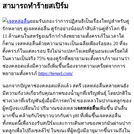
สามารถทำร้ายสเปิร์ม
ยอมรับเถอะว่าการปฏิสนธิเป็นเรื่องใหญ่สำหรับคู่
รักหลายๆ คู่เจลหล่อลื่น คู่รักอย่างน้อยเก้าสิบล้านคู่ทั่วโลก ซึ่ง
11 ล้านคนในสหรัฐอเมริกากำลังพยายามตั้งครรภ์ในเวลาใด
ก็ตาม เจลหล่อลื่นด้วยความน่าจะเป็นเฉลี่ยเพียงร้อยละ 20 ที่จะ
ตั้งครรภ์ในแต่ละรอบ จึงไม่น่าแปลกใจเลยที่คู่นอนจะเครียดได้
ในความเป็นจริง 75% ของคู่รักที่พยายามจะตั้งครรภ์รายงานว่า
ช่องคลอดแห้งมีความถี่เพิ่มขึ้นเนื่องจากความเครียดจากการ
พยายามตั้งครรภ์
https://hejgel.com/
นอกจากปัญหาช่องคลอดแห้งแล้ว สตรี เจลหล่อลื่นหลายคนยัง
มีความกังวลเกี่ยวกับคุณภาพของน้ำมูกที่เจริญพันธุ์ โดยปกติใน
ช่วงเวลาที่เจริญพันธุ์เมื่อมีการตกไข่ ของเหลวในปากมดลูกของ
ผู้หญิงจะเปลี่ยนไป ปริมาณของเหลว
เจลหล่อลื่น
เพิ่มขึ้น มันลื่น
มากขึ้น คล้ายกับไข่ขาวบวกกับค่า pH ที่เพิ่มขึ้นเจลหล่อลื่น
ทั้งหมดนี้เพื่อรองรับสเปิร์มและการเดินทางของพวกมันผ่านปาก
มดลูกเพื่อไปถึงเซลล์ไข่ ในขณะที่ผู้หญิงมีอายุมากขึ้นรวมถึงใน