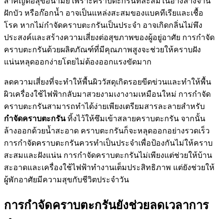
สำคัญต่อสุขอนามัย เพราะคราบตะกรันที่สะสมในอ่างล้างจาน
ฝักบัว หรือก๊อกน้ำ อาจเป็นแหล่งสะสมของแบคทีเรียและเชื้อ
โรค หากไม่กำจัดคราบตะกรันเป็นประจำ อาจเกิดกลิ่นไม่พึง
ประสงค์และสร้างความเสี่ยงต่อสุขภาพของผู้อยู่อาศัย การกำจัด
คราบตะกรันด้วยผลิตภัณฑ์ที่มีคุณภาพสูงจะช่วยให้คราบฝัง
แน่นหลุดออกง่ายโดยไม่ต้องออกแรงขัดมาก
ลดความเสี่ยงที่จะทำให้พื้นผิววัสดุเกิดรอยขีดข่วนและทำให้พื้น
ผิวเครื่องใช้ไฟฟ้ากลับมาสวยงามเงางามเหมือนใหม่ การกำจัด
คราบตะกรันสามารถทำได้ง่ายเพียงเตรียมสารละลายสำหรับ
กำจัดคราบตะกรัน
ทิ้งไว้ให้ซึมเข้าสลายคราบตะกรัน จากนั้น
ล้างออกด้วยน้ำสะอาด คราบตะกรันก็จะหลุดออกอย่างรวดเร็ว
การกำจัดคราบตะกรันควรทำเป็นประจำเพื่อป้องกันไม่ให้คราบ
สะสมและฝังแน่น การกำจัดคราบตะกรันไม่เพียงแต่ช่วยให้บ้าน
สะอาดและเครื่องใช้ไฟฟ้าทำงานเต็มประสิทธิภาพ แต่ยังช่วยให้
ผู้พักอาศัยมีความสุขกับชีวิตประจำวัน
การกำจัดคราบตะกรันยังช่วยลดเวลาการ