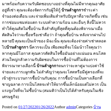
มาพร้อมกับความรับผิดชอบบางอย่างที่คุณไม่มีหากคุณอาศัย
อยู่ที่เช่า คุณจะต้องจัดการกับผู้ให้กู้
บ้านลำลูกกา
ชำระค่า
จำนองต่อเดือน และจ่ายเพิ่มเติมสำหรับปัญหาที่อาจเกิดขึ้น เช่น
การซ่อมแซมท่อแตก ระบบทำความร้อน และอื่นๆ สิ่งนี้ไม่ควร
ทำให้คุณคิดไม่ซื้อบ้าน สิ่งสำคัญที่สุดที่คุณต้องพิจารณาเมื่อ
ตัดสินใจว่าจะซื้อหรือเช่าคือว่า ถ้าคุณซื้อบ้าน หลังจากผ่านไป
หลายปี คุณจะเป็นเจ้าของ มิฉะนั้น คุณจะต้องจ่ายค่าเช่าตลอด
ไป
บ้านลำลูกกา
นี่ควรจะเป็น เพียงพอที่จะโน้มน้าวใจคุณว่า
หากคุณมีโอกาส คุณควรตัดสินใจซื้อมันอย่างแน่นอน คนโสด
ส่วนใหญ่กลัวความรับผิดชอบในการซื้อบ้านที่ไม่ต้องการ
พิจารณาทางเลือกนี้
บ้านลำลูกกา
จนกว่าจะหาคู่มาแบ่งค่าใช้
จ่ายและภาระผูกพัน ไม่สำคัญว่าคุณจะโสดหรือมีคู่ครองที่จะ
เข้าสู่กระบวนการซื้อบ้านกับคุณ: การซื้อบ้านเป็นทางเลือกที่
ชาญฉลาด การเป็นโสดจะทำให้ยากขึ้นเล็กน้อยแต่ไม่ควร เป็น
แรงจูงใจที่จะไม่ซื้อบ้าน (สมมติว่าเป็นไปได้สำหรับคุณในเชิง
เศรษฐกิจ)
Posted on
01/27/2022
01/26/2022
Author
admin
Categories
บ้าน