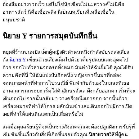
ต้องลืมอย่างรวดเร็ว แต่ไม่ใช่นักเขียนไม่นะสวรรค์ไม่นี่คือ
อาหารสัตว์ นี่คือเชื้อเพลิง นี่เป็นบทเรียนที่เหลือเชื่อใน
มนุษยชาติ
นิยาย Y รายการสมุดบันทึกอื่น
หยุดที่ร้านขนมปัง เด็กผู้หญิงผิวดำคนหนึ่งกำลังขับรถส่งเสียง
ดัง
นิยาย Y
เฆี่ยนด้วยเสียงเต็มไปด้วย เต็มรูปแบบและอุดมไป
ด้วย ออกไปทั่วลานจอดรถทั้งหมด มันทำให้ฉันยิ้มได้ คุณได้รับ
ความคิดที่นี่ ให้ฉันแบ่งปันอีกหนึ่ง หญิงชราขึ้นมาที่กล่อง
จดหมายหน้าที่ทำการไปรษณีย์ พึมพำกับตัวเองในขณะที่เธอ
อ่านเวลารถกระบะ เริ่มใส่ตัวอักษรลังเล ดึงกลับออกมา เริ่มที่จะ
เดินออกไป จากนั้นกลับมา วางครึ่งหนึ่งเอาออก จากนั้นด้วย
เครื่องหมายที่ทำให้โกรธ ผลักมันเข้าและเดินออกไปมีการเปิด
เผยที่ทำให้แผ่นดินแตกเป็นเสี่ยงหรือไม่
แต่เมื่อคุณเรียนรู้ที่จะเป็นช่างสังเกตคุณจะต้องปลูกฝังการรับรู้ที่
เข้มข้นขึ้นเกี่ยวกับสิ่งที่เกิดขึ้นรอบตัวคุณ
นิยายวาย
วิธีที่ผู้คน