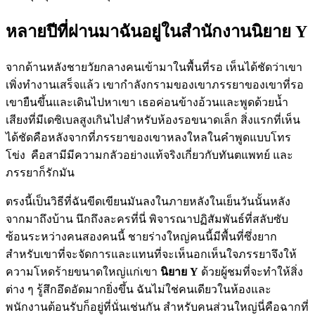
หลายปีที่ผ่านมาฉันอยู่ในสำนักงานนิยาย Y
จากด้านหลังชายวัยกลางคนเข้ามาในพื้นที่รอ เห็นได้ชัดว่าเขา
เพิ่งทำงานเสร็จแล้ว เขากำลังกรามของเขาภรรยาของเขาที่รอ
เขายืนขึ้นและเดินไปหาเขา เธอค่อนข้างอ้วนและพูดด้วยน้ำ
เสียงที่มีเดซิเบลสูงเกินไปสำหรับห้องรอขนาดเล็ก สิ่งแรกที่เห็น
ได้ชัดคือหลังจากที่ภรรยาของเขาหลงใหลในคำพูดแบบโทร
โข่ง คือสามีมีความกลัวอย่างแท้จริงเกี่ยวกับทันตแพทย์ และ
ภรรยาก็รักมัน
ตรงนี้เป็นวิธีที่ฉันขีดเขียนมันลงในภายหลังในเย็นวันนั้นหลัง
จากมาถึงบ้าน นึกถึงละครที่นี่ พิจารณาปฏิสัมพันธ์ที่สลับซับ
ซ้อนระหว่างคนสองคนนี้ ชายร่างใหญ่คนนี้มีพื้นที่ซึ่งยาก
สำหรับเขาที่จะจัดการและแทนที่จะเห็นอกเห็นใจภรรยาจึงให้
ความโหดร้ายขนาดใหญ่แก่เขา
นิยาย Y
ด้วยผู้ชมที่จะทำให้สิ่ง
ต่าง ๆ รู้สึกอึดอัดมากยิ่งขึ้น ฉันไม่ใช่คนเดียวในห้องและ
พนักงานต้อนรับก็อยู่ที่นั่นเช่นกัน สำหรับคนส่วนใหญ่นี่คือฉากที่