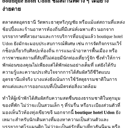
boutique hotel Udon ชมสถานที่ต่าง ๆ ได้อย่าง
ง่ายดาย
ตลาดสดอุดรธานี วัดพระธาตุหริภุญชัย หรือแม้แต่สถานที่แหล่ง
ช้อปปิ้งและร้านอาหารท้องถิ่นที่มีเสน่ห์เฉพาะตัว นอกจาก
บรรยากาศที่สวยงามและการบริการที่อบอุ่นแล้ว boutique hotel
Udon ยังมักจะมอบประสบการณ์พิเศษ เช่น การจัดกิจกรรมเวิร์
กช็อปเกี่ยวกับศิลปะท้องถิ่น การแนะนำอาหารพื้นเมือง หรือ
การพาชมสถานที่ลับที่ไม่ค่อยมีนักท่องเที่ยวรู้จัก ซึ่งทำให้การ
พักผ่อนของคุณไม่เพียงแต่ได้พักผ่อนอย่างเต็มที่ แต่ยังได้รับ
ความรู้และความประทับใจจากการได้สัมผัสวิถีชีวิตแบบ
อุดรธานีแท้จริง บางแห่งยังเน้นการใช้วัสดุธรรมชาติในการ
ตกแต่งและการออกแบบที่เป็นมิตรต่อสิ่งแวดล้อม
ทำให้ผู้เข้าพักได้สัมผัสกับความสดชื่นของธรรมชาติในทุกมุม
ของที่พัก ไม่ว่าจะเป็นสวนเล็ก ๆ ที่ร่มรื่น หรือระเบียงส่วนตัวที่
มองเห็นวิวท้องทุ่งเขียวขจี นอกจากนี้
boutique hotel Udon
ยัง
เหมาะสำหรับนักเดินทางที่มองหาความเป็นส่วนตัวและ
บรรยากาศโรแมนติก ไม่ว่าจะเป็นคู่รักที่มาเที่ยวฮันนีมูน หรือ